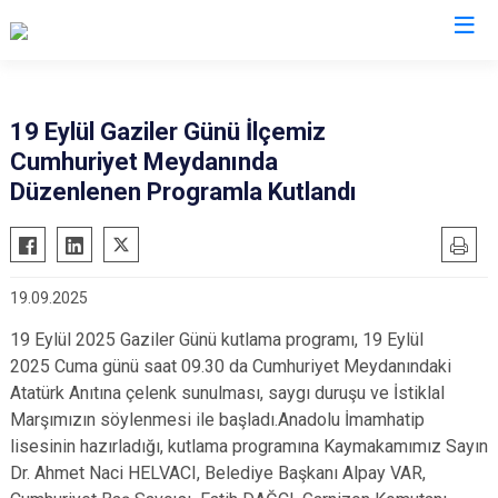
Tekirdağ
19 Eylül Gaziler Günü İlçemiz
Cumhuriyet Meydanında
Çerkezköy
Saray
Düzenlenen Programla Kutlandı
Çorlu
Şarköy
Hayrabolu
Süleymanpaşa
Malkara
Ergene
19.09.2025
Marmaraereğlisi
Kapaklı
19 Eylül 2025 Gaziler Günü kutlama programı, 19 Eylül
Muratlı
2025 Cuma günü saat 09.30 da Cumhuriyet Meydanındaki
Atatürk Anıtına çelenk sunulması, saygı duruşu ve İstiklal
Marşımızın söylenmesi ile başladı.Anadolu İmamhatip
lisesinin hazırladığı, kutlama programına Kaymakamımız Sayın
Dr. Ahmet Naci HELVACI, Belediye Başkanı Alpay VAR,