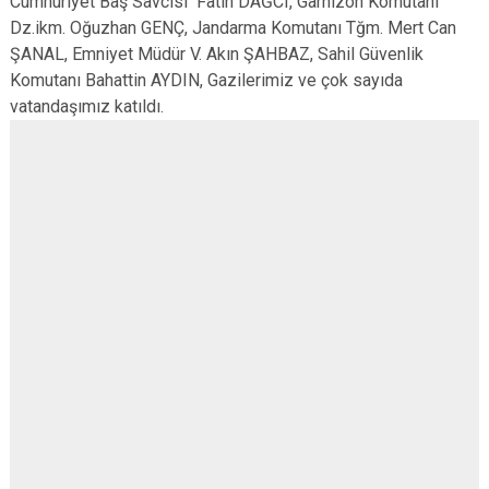
Cumhuriyet Baş Savcısı Fatih DAĞCI, Garnizon Komutanı
Dz.ikm. Oğuzhan GENÇ, Jandarma Komutanı Tğm. Mert Can
ŞANAL, Emniyet Müdür V. Akın ŞAHBAZ, Sahil Güvenlik
Komutanı Bahattin AYDIN, Gazilerimiz ve çok sayıda
vatandaşımız katıldı.