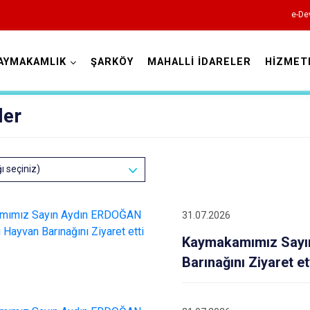
e-De
AYMAKAMLIK
ŞARKÖY
MAHALLİ İDARELER
HİZMET
Tekirdağ
ler
ğı seçiniz)
31.07.2026
Çerkezköy
Kaymakamımız Sayı
Çorlu
Barınağını Ziyaret et
Hayrabolu
Malkara