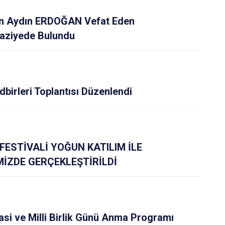
isi
Kapaklı
n Aydın ERDOĞAN Vefat Eden
Taziyede Bulundu
birleri Toplantısı Düzenlendi
ESTİVALİ YOĞUN KATILIM İLE
İZDE GERÇEKLEŞTİRİLDİ
i ve Milli Birlik Günü Anma Programı