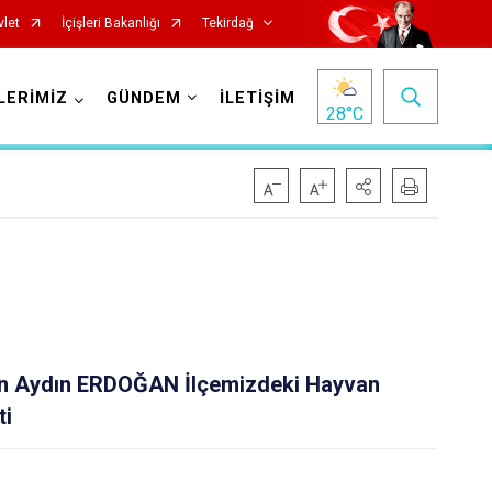
vlet
İçişleri Bakanlığı
Tekirdağ
LERİMİZ
GÜNDEM
İLETİŞİM
28
°C
Saray
n Aydın ERDOĞAN İlçemizdeki Hayvan
Şarköy
ti
Süleymanpaşa
Ergene