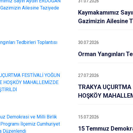
31.07.2026
Marmaraereğl
Kaymakamımız Sayı
Muratlı
Gazimizin Ailesine 
30.07.2026
Orman Yangınları Ted
27.07.2026
TRAKYA UÇURTMA F
HOŞKÖY MAHALLEM
15.07.2026
15 Temmuz Demokras