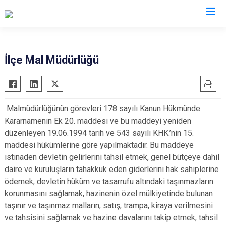
Tekirdağ
İlçe Mal Müdürlüğü
Çerkezköy
Saray
Çorlu
Şarköy
Malmüdürlüğünün görevleri 178 sayılı Kanun Hükmünde
Hayrabolu
Süleymanpaşa
Kararnamenin Ek 20. maddesi ve bu maddeyi yeniden
Malkara
Ergene
düzenleyen 19.06.1994 tarih ve 543 sayılı KHK.’nin 15.
Marmaraereğlisi
Kapaklı
maddesi hükümlerine göre yapılmaktadır. Bu maddeye
istinaden devletin gelirlerini tahsil etmek, genel bütçeye dahil
Muratlı
daire ve kuruluşların tahakkuk eden giderlerini hak sahiplerine
ödemek, devletin hüküm ve tasarrufu altındaki taşınmazların
korunmasını sağlamak, hazinenin özel mülkiyetinde bulunan
taşınır ve taşınmaz malların, satış, trampa, kiraya verilmesini
ve tahsisini sağlamak ve hazine davalarını takip etmek, tahsil