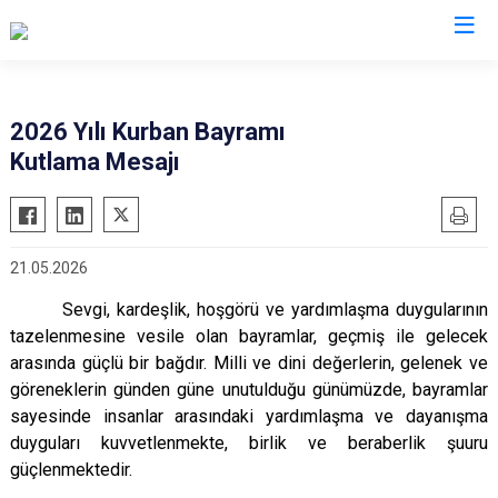
Tekirdağ
2026 Yılı Kurban Bayramı
Kutlama Mesajı
Çerkezköy
Saray
Çorlu
Şarköy
Hayrabolu
Süleymanpaşa
21.05.2026
Malkara
Ergene
Sevgi, kardeşlik, hoşgörü ve yardımlaşma duygularının
Marmaraereğlisi
Kapaklı
tazelenmesine vesile olan bayramlar, geçmiş ile gelecek
Muratlı
arasında güçlü bir bağdır. Milli ve dini değerlerin, gelenek ve
göreneklerin günden güne unutulduğu günümüzde, bayramlar
sayesinde insanlar arasındaki yardımlaşma ve dayanışma
duyguları kuvvetlenmekte, birlik ve beraberlik şuuru
güçlenmektedir.