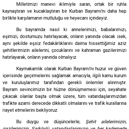
Milletimizi manevi iklimiyle saran, ortak bir ruhla
kaynaştıran ve kucaklaştıran bir Kurban Bayramı'nı daha hep
birlikte karşılamanın mutluluğu ve heyecanı içindeyiz.
Bu bayramda nasıl ki annelerimizi, babalarımızı,
eşimizi, dostumuzu hatırlayacak, onların yanında olacak isek,
aynı şekilde eşsiz fedakârlıklarını daima hissettiğimiz aziz
şehitlerimizin ailelerini, çocuklarını ve kahraman gazilerimizi
hatırlayarak, onların yanında olmalıyız.
Kaymakamlık olarak Kurban Bayramı'nı huzur ve güven
içerisinde geçirmelerini sağlamak amacıyla, ilgili kamu kurum
ve kuruluşlarımız tarafından gerekli önlemler alınmıştır.
Bayram sevincimizin bir hüzne dönüşmemesi için, seyahate
çıkacak olanlar başta olmak üzere, tüm vatandaşlarımızdan
trafikte azami derecede dikkatli olmalarını ve trafik kurallarına
riayet etmelerini bekliyoruz.
Bu duygu ve düşüncelerle;
Şehit ailelerimizin,
gazilerimizin, Şarköylü vatandaşlarımızın ve her kademede