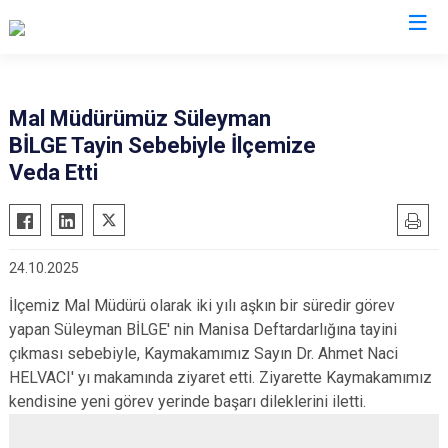
Tekirdağ
Mal Müdürümüz Süleyman
BİLGE Tayin Sebebiyle İlçemize
Çerkezköy
Saray
Veda Etti
Çorlu
Şarköy
Hayrabolu
Süleymanpaşa
Malkara
Ergene
24.10.2025
Marmaraereğlisi
Kapaklı
İlçemiz Mal Müdürü olarak iki yılı aşkın bir süredir görev
Muratlı
yapan Süleyman BİLGE' nin Manisa Deftardarlığına tayini
çıkması sebebiyle, Kaymakamımız Sayın Dr. Ahmet Naci
HELVACI' yı makamında ziyaret etti. Ziyarette Kaymakamımız
kendisine yeni görev yerinde başarı dileklerini iletti.